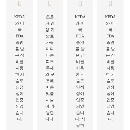
KFDA
초음
KFDA
KFDA
와 미
파 영
와 미
와 미
국
상 기
국
국
FDA
술로
FDA
FDA
승인
사람
승인
승인
을 받
마다
을 받
을 받
은 장
다른
은 장
은 장
비를
피부
비를
비를
사용
두께
사용
사용
한 시
와 구
한 시
한 시
술로
조에
술로
술로
안정
따른
안정
안정
성이
맞춤
성이
성이
입증
시술
입증
입증
되었
이 가
되었
되었
습니
능합
습니
습니
다.
니다.
다. 사
다.
용한