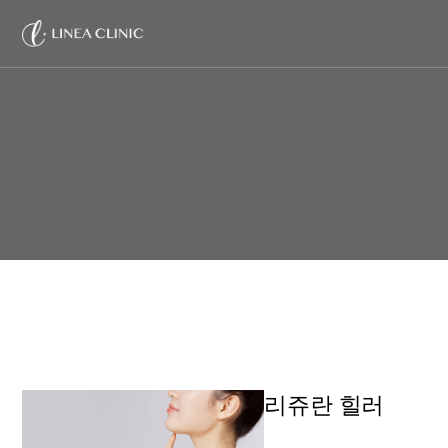
리쥬란 힐러