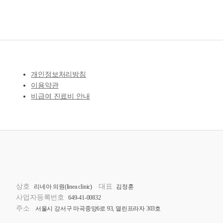
개인정보처리방침
이용약관
비급여 진료비 안내
상호
대표
리네아 의원(linea clinic)
김정훈
사업자등록번호
649-41-00832
주소
서울시 강서구 마곡중앙6로 93, 열린프라자 303호