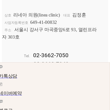
리네아 의원(linea clinic)
김정훈
상호
대표
649-41-00832
사업자등록번호
서울시 강서구 마곡중앙6로 93, 열린프라
주소
자 303호
02-3662-7050
Tel.
02-3662-7049
Fax.
hnpm0224@gmail.com
Email
카톡상담
네이버예약
Copyright © Linea Clinic