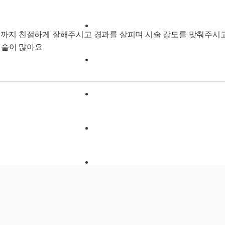
리네아
까지 친절하게 잘해주시고 경과를 살피며 시술 강도를 맞춰주시
시술이 많아요
시술안내
고객리뷰
이벤트
상담/예약