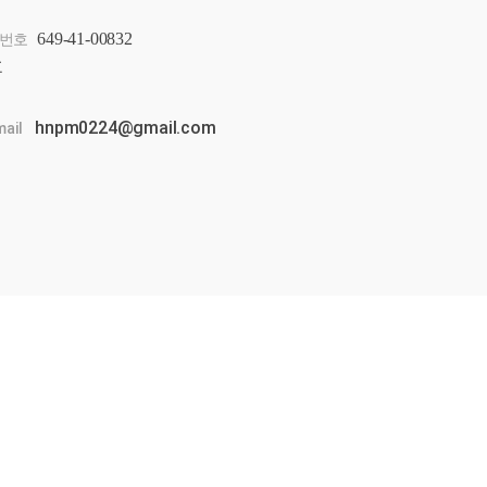
649-41-00832
번호
호
hnpm0224@gmail.com
mail