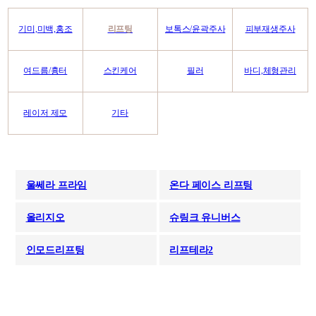
기미,미백,홍조
리프팅
보톡스/윤곽주사
피부재생주사
여드름/흉터
스킨케어
필러
바디,체형관리
레이저 제모
기타
울쎄라 프라임
온다 페이스 리프팅
올리지오
슈링크 유니버스
인모드리프팅
리프테라2